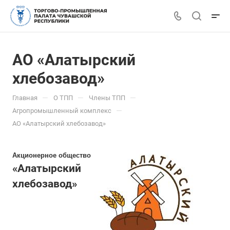
АО «Алатырский
хлебозавод»
—
—
—
Главная
О ТПП
Члены ТПП
—
Агропромышленный комплекс
АО «Алатырский хлебозавод»
Акционерное общество
«Алатырский
хлебозавод»