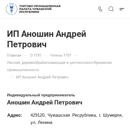
ИП Аношин Андрей
Петрович
—
—
—
Главная
О ТПП
Члены ТПП
Лесная, деревообрабатывающая и целлюлозно-бумажная
промышленность
—
ИП Аношин Андрей Петрович
Индивидуальный предприниматель
Аношин Андрей Петрович
Адрес:
429120, Чувашская Ресрублика, г. Шумерля,
ул. Ленина