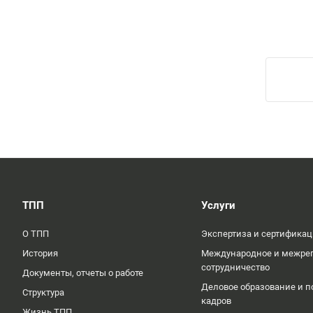
ТПП
Услуги
О ТПП
Экспертиза и сертифика
История
Международное и межре
сотрудничество
Документы, отчеты о работе
Деловое образование и п
Структура
кадров
Жизнь ТПП