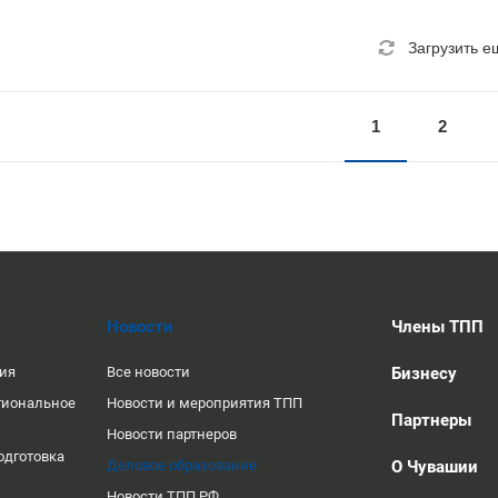
Загрузить е
1
2
Новости
Члены ТПП
ция
Все новости
Бизнесу
гиональное
Новости и мероприятия ТПП
Партнеры
Новости партнеров
одготовка
Деловое образование
О Чувашии
Новости ТПП РФ