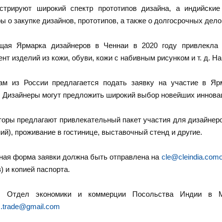
стрируют широкий спектр прототипов дизайна, а индийские
ы о закупке дизайнов, прототипов, а также о долгосрочных дело
ая Ярмарка дизайнеров в Ченнаи в 2020 году привлекла д
нт изделий из кожи, обуви, кожи с набивным рисунком и т. д. 
ам из России предлагается подать заявку на участие в Яр
. Дизайнеры могут предложить широкий выбор новейших иннова
торы предлагают привлекательный пакет участия для дизайнер
ий), проживание в гостинице, выставочный стенд и другие.
ная форма заявки должна быть отправлена на
cle@cleindia.como
) и копией паспорта.
ы: Отдел экономики и коммерции Посольства Индии в 
.trade@gmail.com