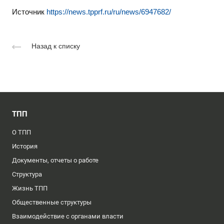
Источник
https://news.tpprf.ru/ru/news/6947682/
Назад к списку
ТПП
О ТПП
История
Документы, отчеты о работе
Структура
Жизнь ТПП
Общественные структуры
Взаимодействие с органами власти